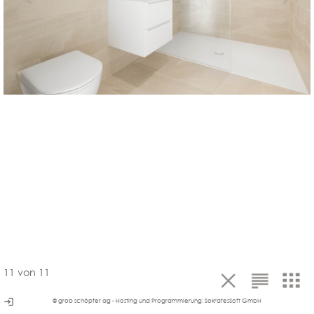
11
von
11
login
© grob schöpfer ag - Hosting und Programmierung:
SokratesSoft GmbH