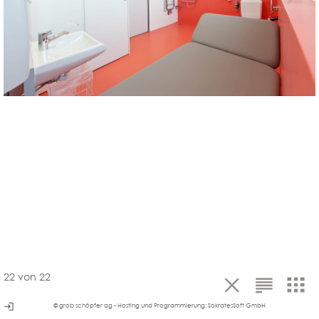
22
von
22
login
© grob schöpfer ag - Hosting und Programmierung:
SokratesSoft GmbH